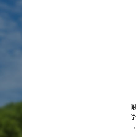
附
学
（