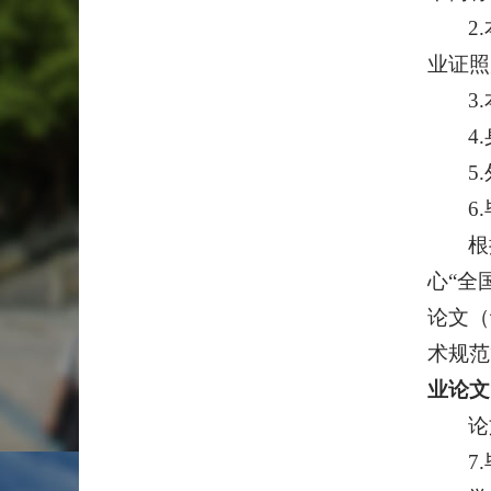
2
业证照
3
4
5
6
根
心“全
论文（
术规范
业论文
论
7