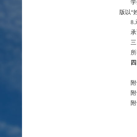
学
版以“
8
承
三
所
四
附
附
附