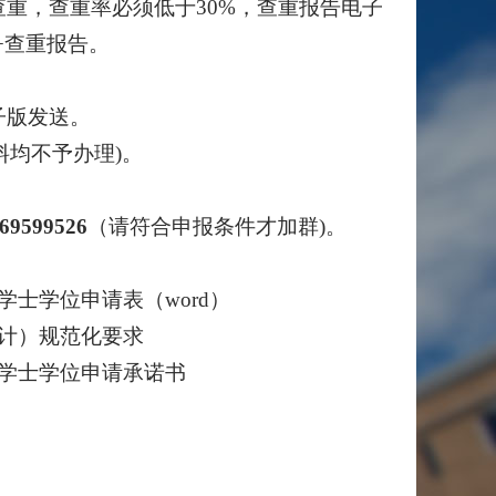
重，查重率必须低于30%，查重报告电子
*+查重报告。
子版发送。
材料均不予办理)。
69599526
（请符合申报条件才加群)。
士学位申请表（word）
计）规范化要求
学士学位申请承诺书