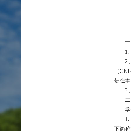
一
1
2
（CE
是在本
3
二
学
1
下简称