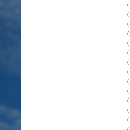
（
（
（
（
（
（
（
（
（
（
（
（
（
（