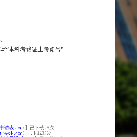
称。
写“本科考籍证上考籍号”。
表.docx
】已下载
25
次
求.doc
】已下载
32
次