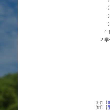
（
（
（
1
2.学
附件【
附件【