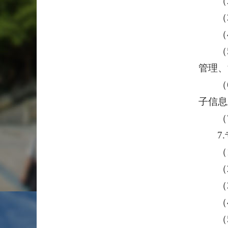
（
（
（
（
管理、
（
子信息
（
7
（
（
（
（
（