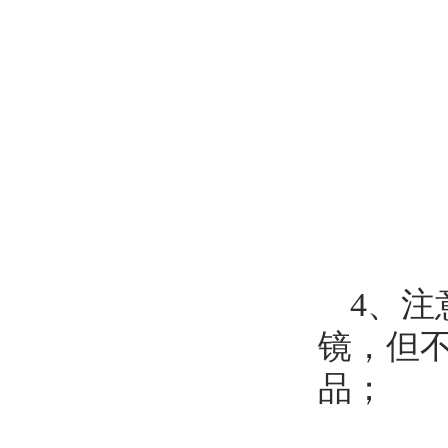
4
、注
镜，但
品；